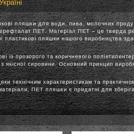
Україні
икові пляшки для води, пива, молочних прод
ерефталат ПЕТ. Матеріал ПЕТ – це тверда реч
ні пластикові пляшки нашого виробництва зда
ві із прозорого та коричневого поліетиленте
з якісної сировини. Основний принцип вироб
яки технічним характеристикам та практичном
матеріали, ПЕТ пляшки є придатні для зберіга