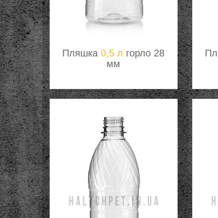
Пляшка
0,5 л
горло 28
Пл
мм