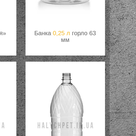
я»
Банка
0,25 л
горло 63
мм