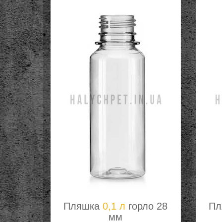
Пляшка
0,1 л
горло 28
Пл
мм