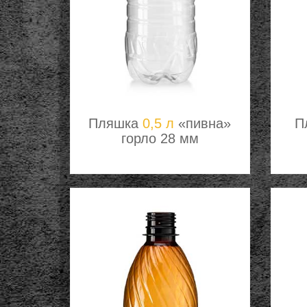
Пляшка
0,5 л
«пивна»
П
горло 28 мм