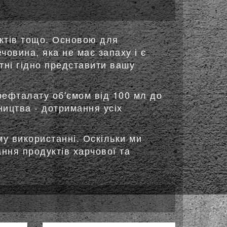
уктів тощо. Основою для
овина, яка не має запаху і є
тні гідно представити вашу
рефталату об'ємом від 100 мл до
ництва - дотримання усіх
у використанні. Оскільки ми
ння продуктів харчової та