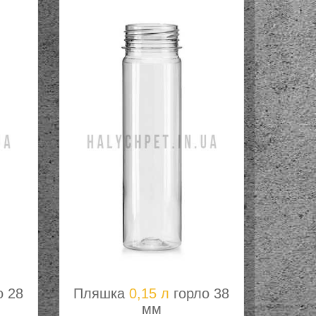
о 28
Пляшка
0,15 л
горло 38
мм