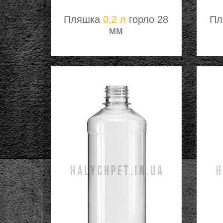
Пляшка
0,2 л
горло 28
Пл
мм