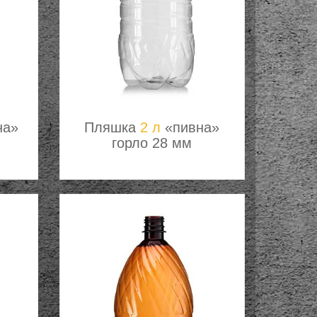
на»
Пляшка
2 л
«пивна»
горло 28 мм