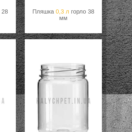
 28
Пляшка
0,3 л
горло 38
мм